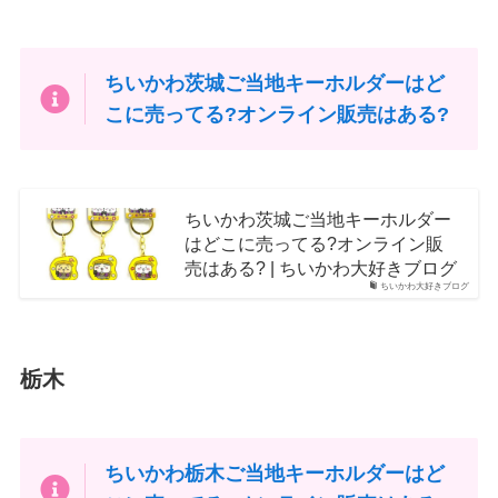
ちいかわ茨城ご当地キーホルダーはど
こに売ってる?オンライン販売はある?
ちいかわ茨城ご当地キーホルダー
はどこに売ってる?オンライン販
売はある? | ちいかわ大好きブログ
ちいかわ大好きブログ
栃木
ちいかわ栃木ご当地キーホルダーはど