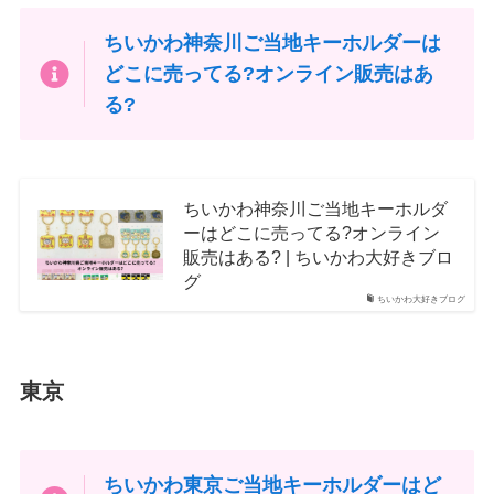
ちいかわ神奈川ご当地キーホルダーは
どこに売ってる?オンライン販売はあ
る?
ちいかわ神奈川ご当地キーホルダ
ーはどこに売ってる?オンライン
販売はある? | ちいかわ大好きブロ
グ
ちいかわ大好きブログ
東京
ちいかわ東京ご当地キーホルダーはど