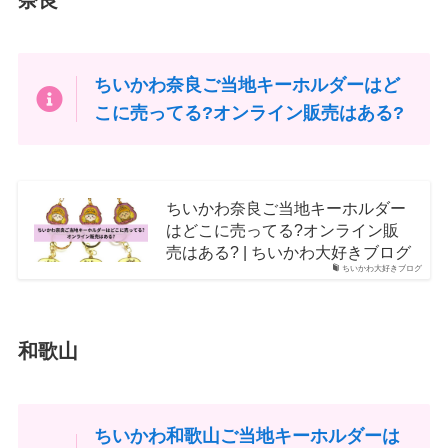
ちいかわ奈良ご当地キーホルダーはど
こに売ってる?オンライン販売はある?
ちいかわ奈良ご当地キーホルダー
はどこに売ってる?オンライン販
売はある? | ちいかわ大好きブログ
ちいかわ大好きブログ
和歌山
ちいかわ和歌山ご当地キーホルダーは