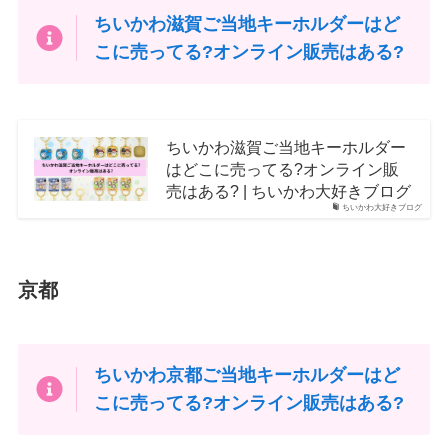
ちいかわ滋賀ご当地キーホルダーはど
こに売ってる?オンライン販売はある?
ちいかわ滋賀ご当地キーホルダー
はどこに売ってる?オンライン販
売はある? | ちいかわ大好きブログ
ちいかわ大好きブログ
京都
ちいかわ京都ご当地キーホルダーはど
こに売ってる?オンライン販売はある?