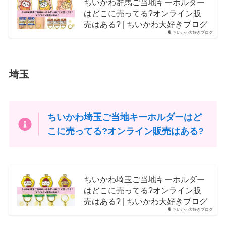
ちいかわ群馬ご当地キーホルダー
はどこに売ってる?オンライン販
売はある? | ちいかわ大好きブログ
ちいかわ大好きブログ
埼玉
ちいかわ埼玉ご当地キーホルダーはど
こに売ってる?オンライン販売はある?
ちいかわ埼玉ご当地キーホルダー
はどこに売ってる?オンライン販
売はある? | ちいかわ大好きブログ
ちいかわ大好きブログ