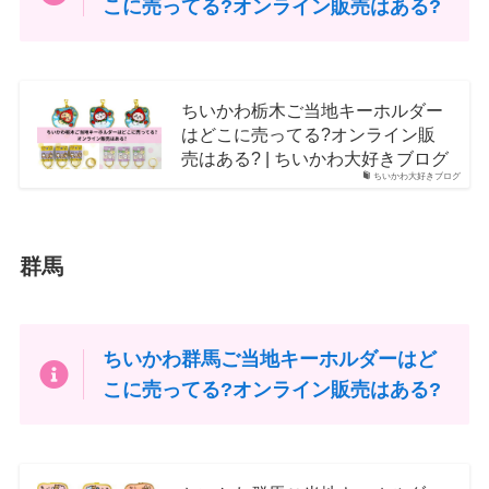
こに売ってる?オンライン販売はある?
ちいかわ栃木ご当地キーホルダー
はどこに売ってる?オンライン販
売はある? | ちいかわ大好きブログ
ちいかわ大好きブログ
群馬
ちいかわ群馬ご当地キーホルダーはど
こに売ってる?オンライン販売はある?