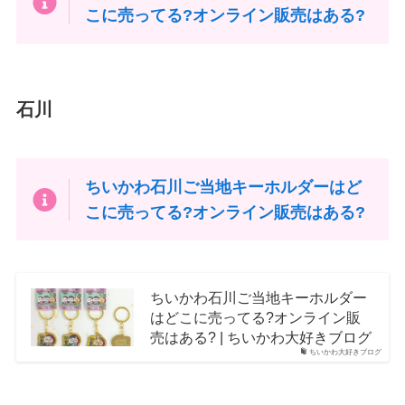
こに売ってる?オンライン販売はある?
石川
ちいかわ石川ご当地キーホルダーはど
こに売ってる?オンライン販売はある?
ちいかわ石川ご当地キーホルダー
はどこに売ってる?オンライン販
売はある? | ちいかわ大好きブログ
ちいかわ大好きブログ