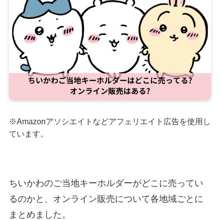
※Amazonアソシエイトなどアフェリエイト広告を使用し
ています。
ちいかわのご当地キーホルダーがどこに売ってい
るのかと、オンライン販売について各地域ごとに
まとめました。