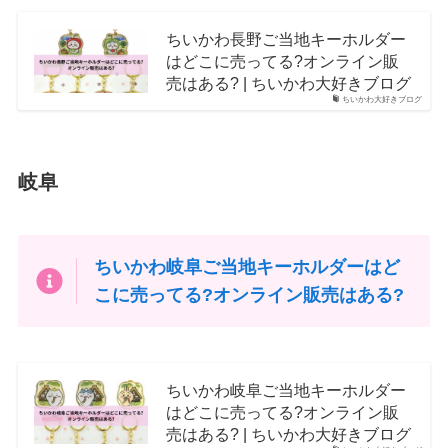
ちいかわ長野ご当地キーホルダー
はどこに売ってる?オンライン販
売はある? | ちいかわ大好きブログ
ちいかわ大好きブログ
岐阜
ちいかわ岐阜ご当地キーホルダーはど
こに売ってる?オンライン販売はある?
ちいかわ岐阜ご当地キーホルダー
はどこに売ってる?オンライン販
売はある? | ちいかわ大好きブログ