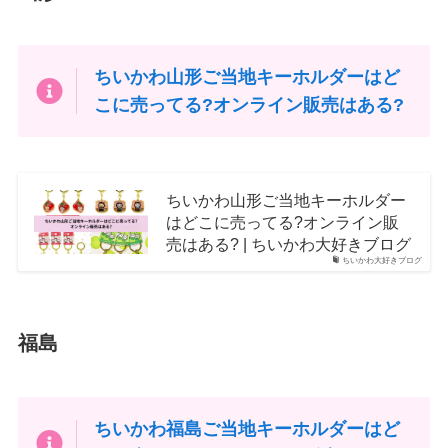
ちいかわ山形ご当地キーホルダーはど
こに売ってる?オンライン販売はある?
ちいかわ山形ご当地キーホルダー
はどこに売ってる?オンライン販
売はある? | ちいかわ大好きブログ
ちいかわ大好きブログ
福島
ちいかわ福島ご当地キーホルダーはど