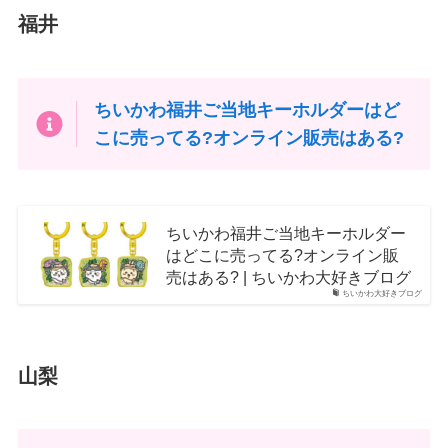
福井
ちいかわ福井ご当地キーホルダーはど
こに売ってる?オンライン販売はある?
ちいかわ福井ご当地キーホルダー
はどこに売ってる?オンライン販
売はある? | ちいかわ大好きブログ
ちいかわ大好きブログ
山梨