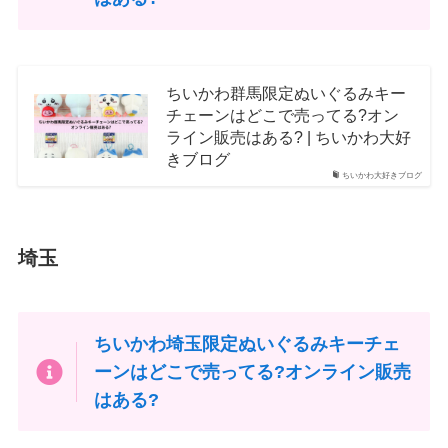
ちいかわ群馬限定ぬいぐるみキー
チェーンはどこで売ってる?オン
ライン販売はある? | ちいかわ大好
きブログ
ちいかわ大好きブログ
埼玉
ちいかわ埼玉限定ぬいぐるみキーチェ
ーンはどこで売ってる?オンライン販売
はある?