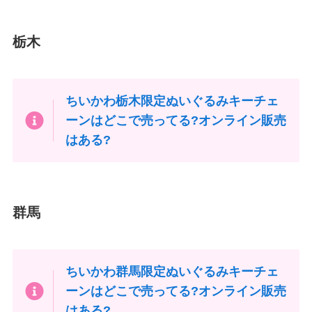
栃木
ちいかわ栃木限定ぬいぐるみキーチェ
ーンはどこで売ってる?オンライン販売
はある?
群馬
ちいかわ群馬限定ぬいぐるみキーチェ
ーンはどこで売ってる?オンライン販売
はある?