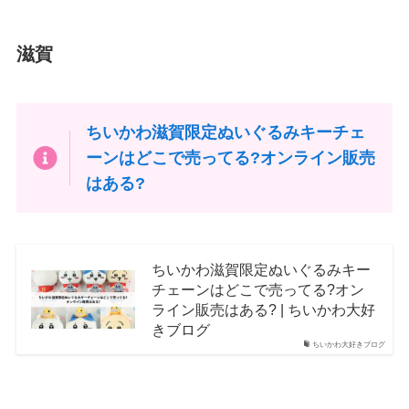
滋賀
ちいかわ滋賀限定ぬいぐるみキーチェ
ーンはどこで売ってる?オンライン販売
はある?
ちいかわ滋賀限定ぬいぐるみキー
チェーンはどこで売ってる?オン
ライン販売はある? | ちいかわ大好
きブログ
ちいかわ大好きブログ