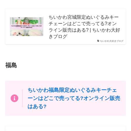
ちいかわ宮城限定ぬいぐるみキー
チェーンはどこで売ってる?オン
ライン販売はある? | ちいかわ大好
きブログ
ちいかわ大好きブログ
福島
ちいかわ福島限定ぬいぐるみキーチェ
ーンはどこで売ってる?オンライン販売
はある?