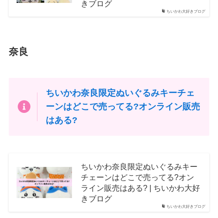
きブログ
ちいかわ大好きブログ
奈良
ちいかわ奈良限定ぬいぐるみキーチェ
ーンはどこで売ってる?オンライン販売
はある?
ちいかわ奈良限定ぬいぐるみキー
チェーンはどこで売ってる?オン
ライン販売はある? | ちいかわ大好
きブログ
ちいかわ大好きブログ