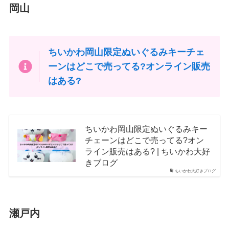
岡山
ちいかわ岡山限定ぬいぐるみキーチェ
ーンはどこで売ってる?オンライン販売
はある?
ちいかわ岡山限定ぬいぐるみキー
チェーンはどこで売ってる?オン
ライン販売はある? | ちいかわ大好
きブログ
ちいかわ大好きブログ
瀬戸内