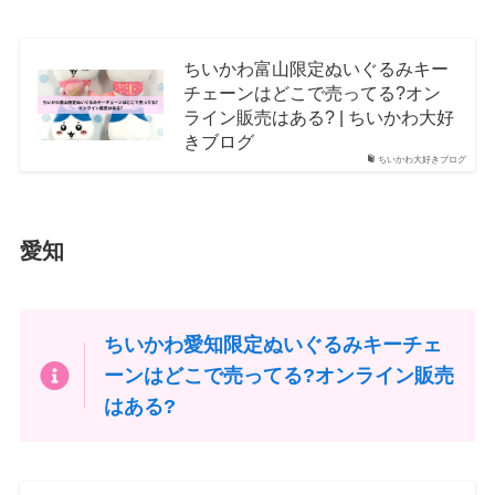
ちいかわ富山限定ぬいぐるみキー
チェーンはどこで売ってる?オン
ライン販売はある? | ちいかわ大好
きブログ
ちいかわ大好きブログ
愛知
ちいかわ愛知限定ぬいぐるみキーチェ
ーンはどこで売ってる?オンライン販売
はある?