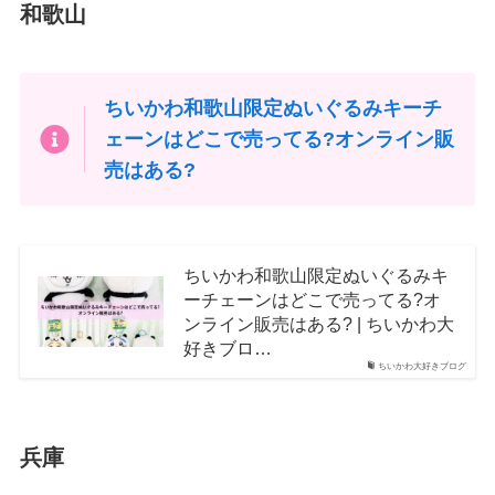
和歌山
ちいかわ和歌山限定ぬいぐるみキーチ
ェーンはどこで売ってる?オンライン販
売はある?
ちいかわ和歌山限定ぬいぐるみキ
ーチェーンはどこで売ってる?オ
ンライン販売はある? | ちいかわ大
好きブロ…
ちいかわ大好きブログ
兵庫