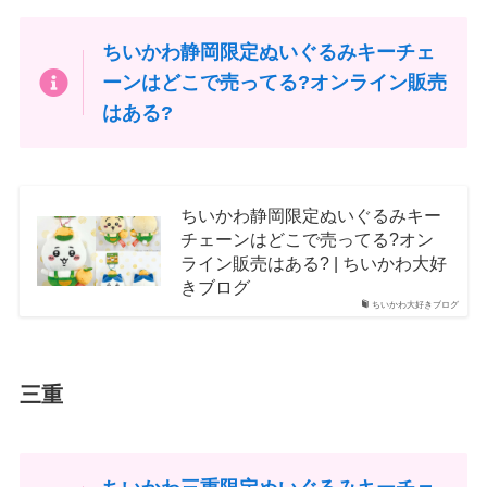
ちいかわ静岡限定ぬいぐるみキーチェ
ーンはどこで売ってる?オンライン販売
はある?
ちいかわ静岡限定ぬいぐるみキー
チェーンはどこで売ってる?オン
ライン販売はある? | ちいかわ大好
きブログ
ちいかわ大好きブログ
三重