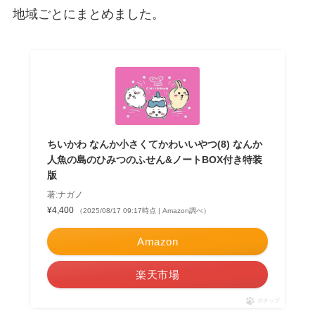
地域ごとにまとめました。
ちいかわ なんか小さくてかわいいやつ(8) なんか
人魚の島のひみつのふせん&ノートBOX付き特装
版
著:ナガノ
¥4,400
（2025/08/17 09:17時点 | Amazon調べ）
Amazon
楽天市場
ポチップ