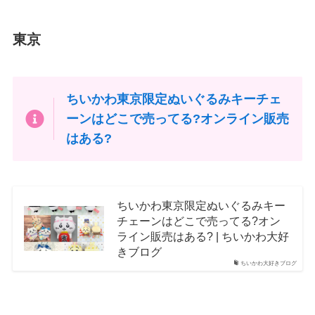
東京
ちいかわ東京限定ぬいぐるみキーチェ
ーンはどこで売ってる?オンライン販売
はある?
ちいかわ東京限定ぬいぐるみキー
チェーンはどこで売ってる?オン
ライン販売はある? | ちいかわ大好
きブログ
ちいかわ大好きブログ