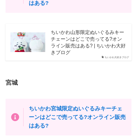
はある?
ちいかわ山形限定ぬいぐるみキー
チェーンはどこで売ってる?オン
ライン販売はある? | ちいかわ大好
きブログ
ちいかわ大好きブログ
宮城
ちいかわ宮城限定ぬいぐるみキーチェ
ーンはどこで売ってる?オンライン販売
はある?