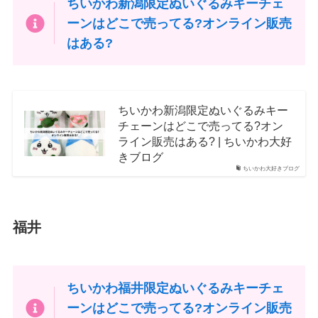
ちいかわ新潟限定ぬいぐるみキーチェ
ーンはどこで売ってる?オンライン販売
はある?
ちいかわ新潟限定ぬいぐるみキー
チェーンはどこで売ってる?オン
ライン販売はある? | ちいかわ大好
きブログ
ちいかわ大好きブログ
福井
ちいかわ福井限定ぬいぐるみキーチェ
ーンはどこで売ってる?オンライン販売