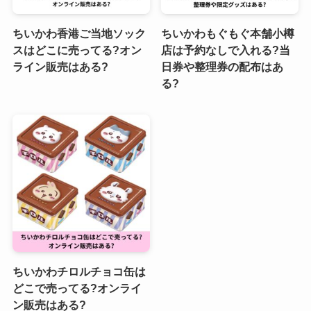
ちいかわ香港ご当地ソック
ちいかわもぐもぐ本舗小樽
スはどこに売ってる?オン
店は予約なしで入れる?当
ライン販売はある?
日券や整理券の配布はあ
る?
ちいかわチロルチョコ缶は
どこで売ってる?オンライ
ン販売はある?