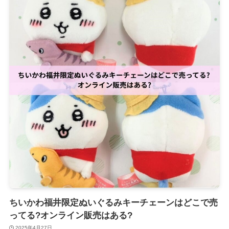
ちいかわ福井限定ぬいぐるみキーチェーンはどこで売
ってる?オンライン販売はある?
2025年4月27日