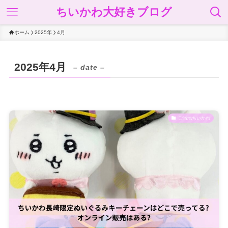
ちいかわ大好きブログ
ホーム
2025年
4月
2025年4月
– date –
ご当地ちいかわ