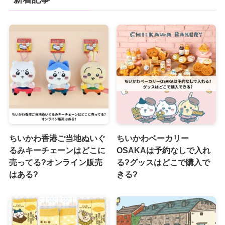
ちいかわ香港ご当地ぬいぐ
ちいかわベーカリー
るみキーチェーンはどこに
OSAKAは予約なしで入れ
売ってる?オンライン販売
る?グッスはどこで購入で
はある?
きる?