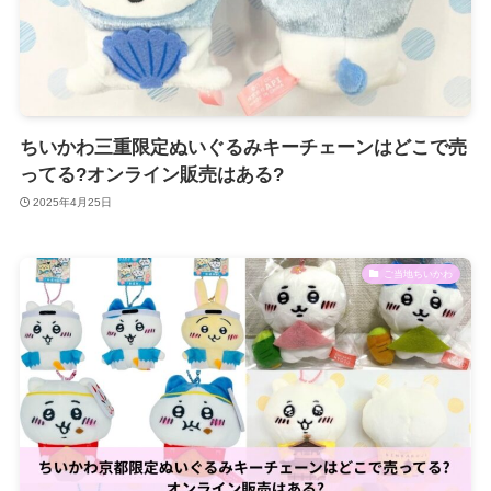
ちいかわ三重限定ぬいぐるみキーチェーンはどこで売
ってる?オンライン販売はある?
2025年4月25日
ご当地ちいかわ