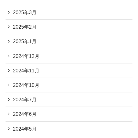
2025年3月
2025年2月
2025年1月
2024年12月
2024年11月
2024年10月
2024年7月
2024年6月
2024年5月