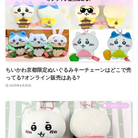
ちいかわ京都限定ぬいぐるみキーチェーンはどこで売
ってる?オンライン販売はある?
2025年4月20日
ご当地ちいかわ