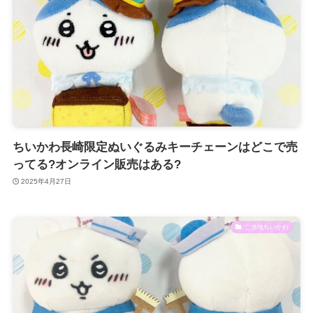
ちいかわ長崎限定ぬいぐるみキーチェーンはどこで売
ってる?オンライン販売はある?
2025年4月27日
ご当地ちいかわ