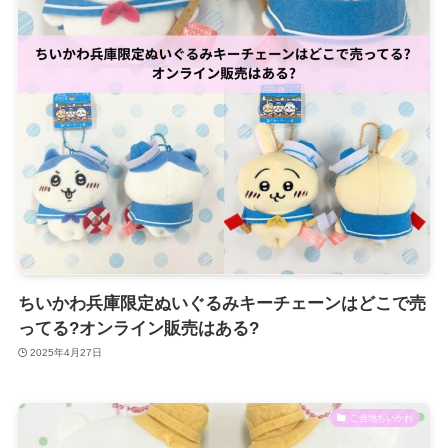
ちいかわ兵庫限定ぬいぐるみキーチェーンはどこで売
ってる?オンライン販売はある?
2025年4月27日
ご当地ちいかわ