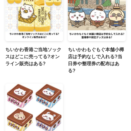
ちいかわ香港ご当地ソック
ちいかわもぐもぐ本舗小樽
スはどこに売ってる?オン
店は予約なしで入れる?当
ライン販売はある?
日券や整理券の配布はあ
る?