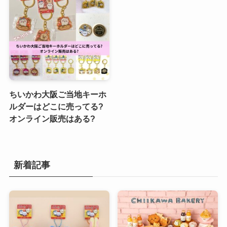
ちいかわ大阪ご当地キーホ
ルダーはどこに売ってる?
オンライン販売はある?
新着記事