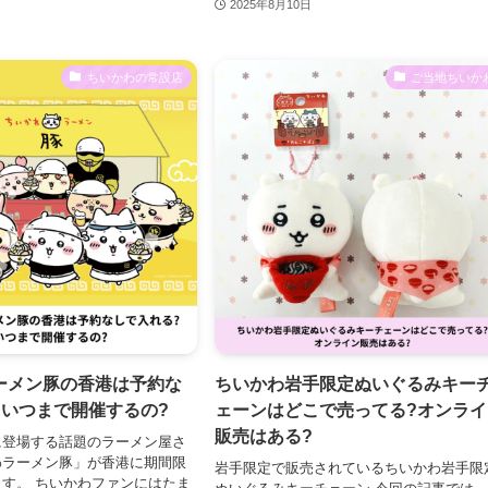
2025年8月10日
ちいかわの常設店
ご当地ちいか
ーメン豚の香港は予約な
ちいかわ岩手限定ぬいぐるみキー
?いつまで開催するの?
ェーンはどこで売ってる?オンライ
販売はある?
に登場する話題のラーメン屋さ
わラーメン豚」が香港に期間限
岩手限定で販売されているちいかわ岩手限
す。 ちいかわファンにはたま