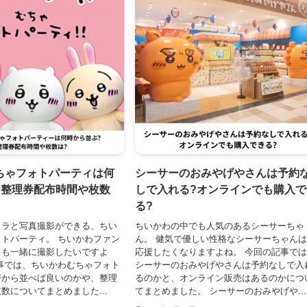
ちゃフォトパーティは何
シーサーのおみやげやさんは予約
?整理券配布時間や枚数
しで入れる?オンラインでも購入で
る?
ャラと写真撮影ができる、ちい
ちいかわの中でも人気のあるシーサーちゃ
トパーティ。 ちいかわファン
ん。 健気で優しい性格なシーサーちゃん
とも一緒に撮影したいですよ
応援したくなりますよね。 今回の記事で
事では、ちいかわむちゃフォト
シーサーのおみやげやさんは予約なしで入
時から並べば良いのかや、整理
るのかと、オンライン販売はあるのかにつ
数についてまとめました...
てまとめました。 シーサーのおみやげや...