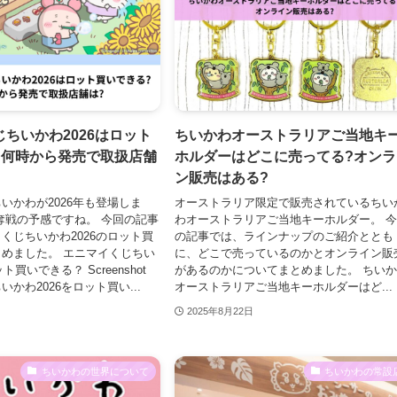
ちいかわ2026はロット
ちいかわオーストラリアご当地キ
?何時から発売で取扱店舗
ホルダーはどこに売ってる?オンラ
ン販売はある?
いかわが2026年も登場しま
オーストラリア限定で販売されているちい
奪戦の予感ですね。 今回の記事
わオーストラリアご当地キーホルダー。 
くじちいかわ2026のロット買
の記事では、ラインナップのご紹介ととも
めました。 エニマイくじちい
に、どこで売っているのかとオンライン販
ト買いできる？ Screenshot
があるのかについてまとめました。 ちい
かわ2026をロット買い...
オーストラリアご当地キーホルダーはど...
2025年8月22日
ちいかわの世界について
ちいかわの常設