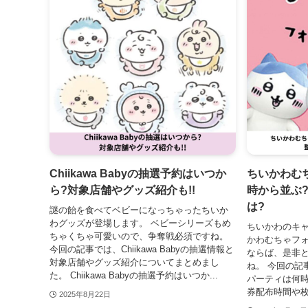
Chiikawa Babyの抽選予約はいつか
ちいかわむ
ら?対象店舗やグッズ紹介も!!
時から並ぶ
は?
謎の飴を食べてベビーになっちゃったちいか
わグッズが登場します。 ベビーシリーズもめ
ちいかわのキ
ちゃくちゃ可愛いので、争奪戦必須ですね。
かわむちゃフォ
今回の記事では、Chiikawa Babyの抽選情報と
ならば、是非
対象店舗やグッズ紹介についてまとめまし
ね。 今回の記
た。 Chiikawa Babyの抽選予約はいつか...
パーティは何
券配布時間や枚
2025年8月22日