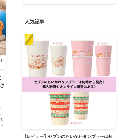
人気記事
な
き
は、
は、
れ
い
【レビュー】セブンのちいかわタンブラーは何