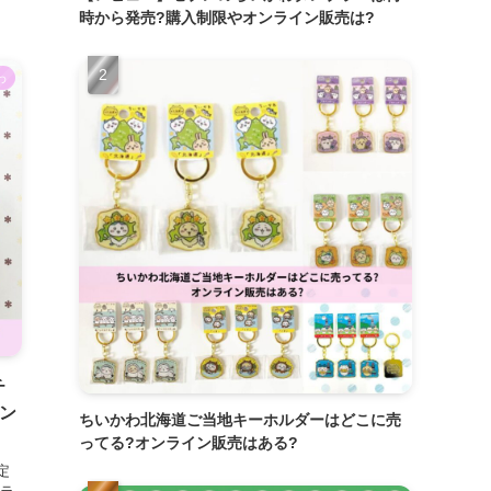
時から発売?購入制限やオンライン販売は?
わ
チ
ン
ちいかわ北海道ご当地キーホルダーはどこに売
ってる?オンライン販売はある?
定